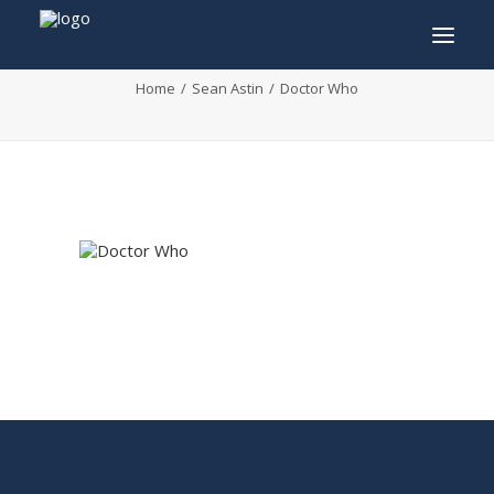
Doctor Who
Home
Sean Astin
Doctor Who
INFO
PROGRAMME
INVITÉS
ACTIVITÉS
CONTACTEZ
TICKETS
ENGLISH
FRANÇAIS