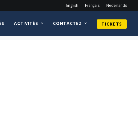
English
Français
Nederlands
ÉS
ACTIVITÉS
CONTACTEZ
TICKETS
Home
Sean Astin
CirkelnologoKeeganConnorTraceyWEB