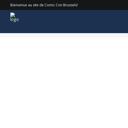
Bienvenue au site de Comic Con Brussels!
CirkelnologoKeeganConnorTraceyWEB