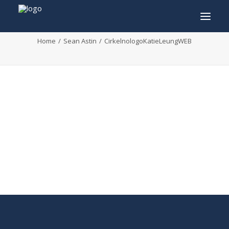
CirkelnologoKatieLeungWEB
Home
Sean Astin
CirkelnologoKatieLeungWEB
INFO
PROGRAMME
INVITÉS
ACTIVITÉS
CONTACTEZ
TICKETS
ENGLISH
FRANÇAIS