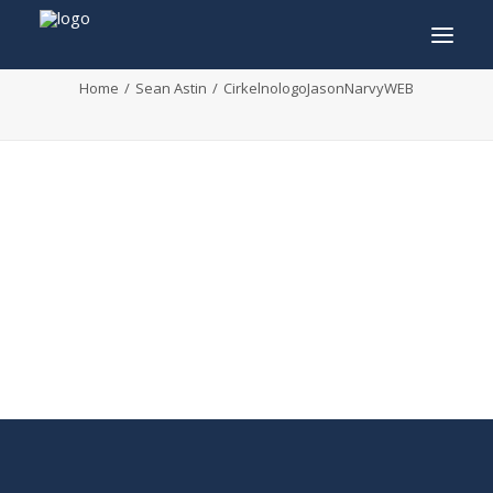
CirkelnologoJasonNarvyWEB
Home
Sean Astin
CirkelnologoJasonNarvyWEB
INFO
PROGRAMME
INVITÉS
ACTIVITÉS
CONTACTEZ
TICKETS
ENGLISH
FRANÇAIS