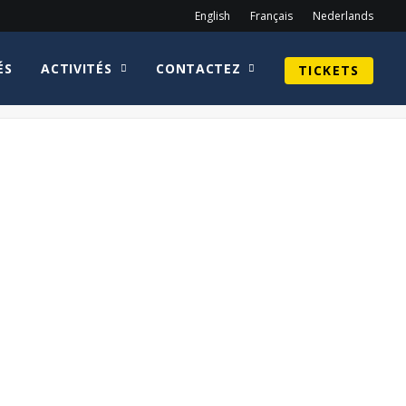
English
Français
Nederlands
ÉS
ACTIVITÉS
CONTACTEZ
TICKETS
Home
Sean Astin
CirkelnologoBernardHillWEB