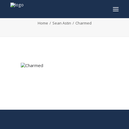
Charmed
Home
Sean Astin
Charmed
INFO
PROGRAMME
INVITÉS
ACTIVITÉS
CONTACTEZ
TICKETS
ENGLISH
FRANÇAIS