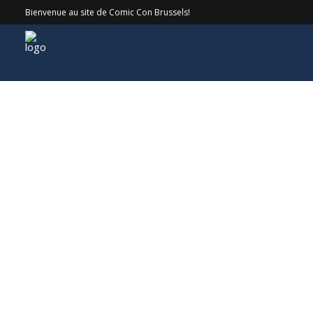
Bienvenue au site de Comic Con Brussels!
Invités
> 2025 > Rob Wiethoff