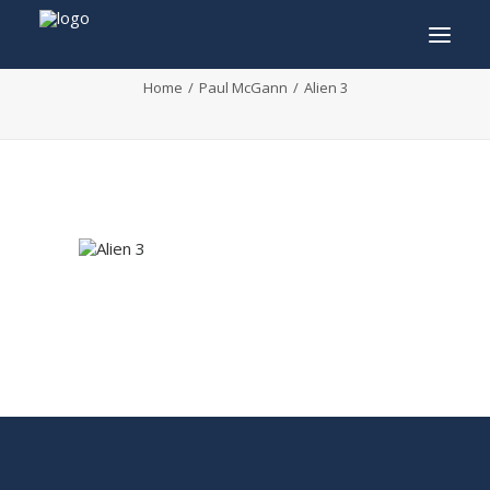
Alien 3
Home
Paul McGann
Alien 3
INFO
PROGRAMME
INVITÉS
ACTIVITÉS
CONTACTEZ
TICKETS
ENGLISH
FRANÇAIS