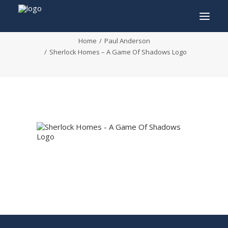
Sherlock Homes – A Game Of Shadows Logo
Home
Paul Anderson
Sherlock Homes – A Game Of Shadows Logo
INFO
PROGRAMME
INVITÉS
ACTIVITÉS
CONTACTEZ
TICKETS
ENGLISH
FRANÇAIS