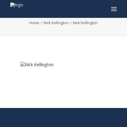
Nick Kellington
Home
Nick Kellington
Nick Kellington
INFO
PROGRAMME
INVITÉS
ACTIVITÉS
CONTACTEZ
TICKETS
ENGLISH
FRANÇAIS