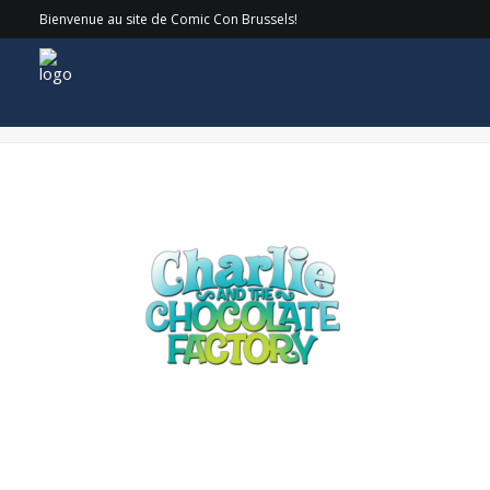
Bienvenue au site de Comic Con Brussels!
Charlie-and-the-chocolate-factory-logo