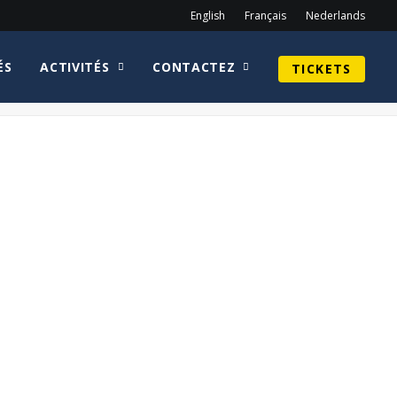
English
Français
Nederlands
ÉS
ACTIVITÉS
CONTACTEZ
TICKETS
Home
Missi Pyle
Charlie-and-the-chocolate-factory-logo