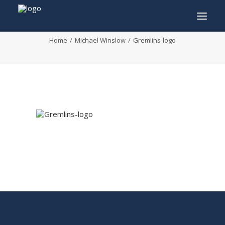
Gremlins-logo
Home
Michael Winslow
Gremlins-logo
INFO
PROGRAMME
INVITÉS
ACTIVITÉS
CONTACTEZ
TICKETS
ENGLISH
FRANÇAIS