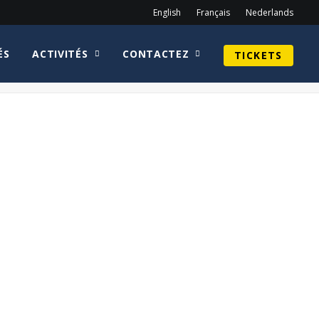
English
Français
Nederlands
ÉS
ACTIVITÉS
CONTACTEZ
TICKETS
e
Mary McDonnell
Independence_Day_(film_franchise_logo) copy