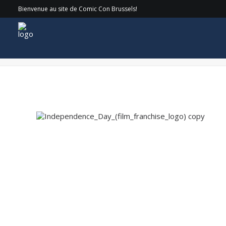
Bienvenue au site de Comic Con Brussels!
Independence_Day_(film_franchise_logo) copy