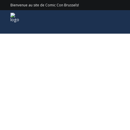
Bienvenue au site de Comic Con Brussels!
Invités
> 2021 > Luka Peros aka Marsella/Marseille