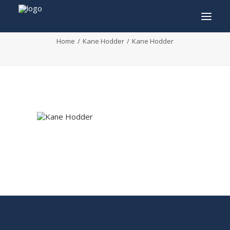
Kane Hodder
Home
Kane Hodder
Kane Hodder
INFO
PROGRAMME
INVITÉS
ACTIVITÉS
CONTACTEZ
TICKETS
ENGLISH
FRANÇAIS