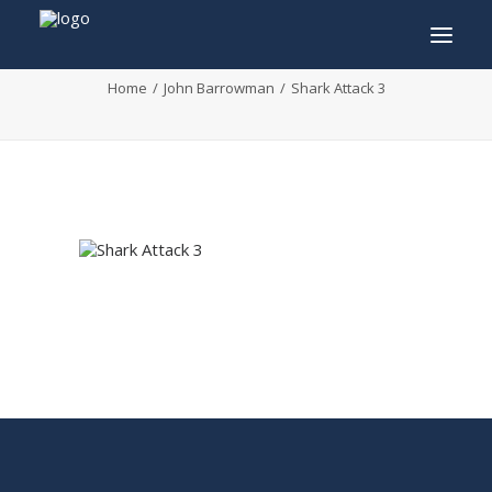
Shark Attack 3
Home
John Barrowman
Shark Attack 3
INFO
PROGRAMME
INVITÉS
ACTIVITÉS
CONTACTEZ
TICKETS
ENGLISH
FRANÇAIS