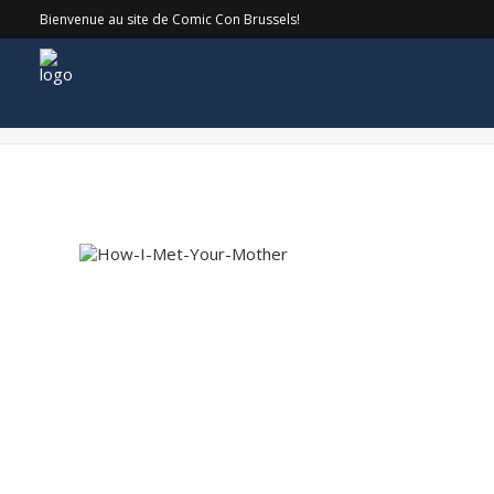
Bienvenue au site de Comic Con Brussels!
How-I-Met-Your-Mother-Logo