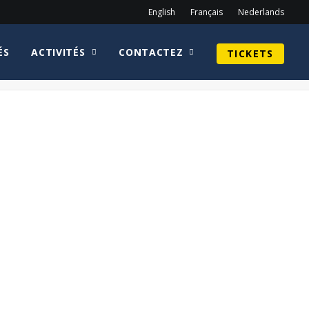
English
Français
Nederlands
ÉS
ACTIVITÉS
CONTACTEZ
TICKETS
Home
Jennifer Morrison
How-I-Met-Your-Mother-Logo