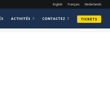
English
Français
Nederlands
ÉS
ACTIVITÉS
CONTACTEZ
TICKETS
Home
Guy Henry
Brian Krause