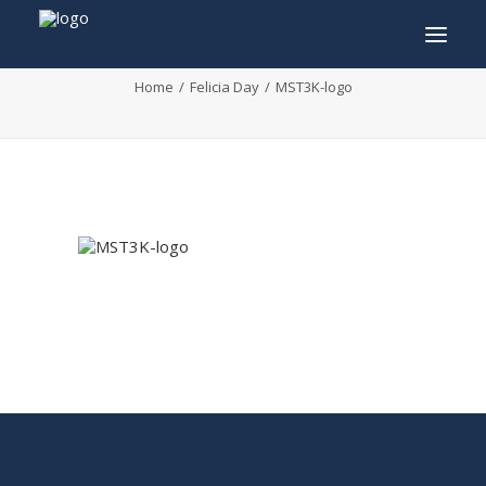
MST3K-logo
Home
Felicia Day
MST3K-logo
INFO
PROGRAMME
INVITÉS
ACTIVITÉS
CONTACTEZ
TICKETS
ENGLISH
FRANÇAIS