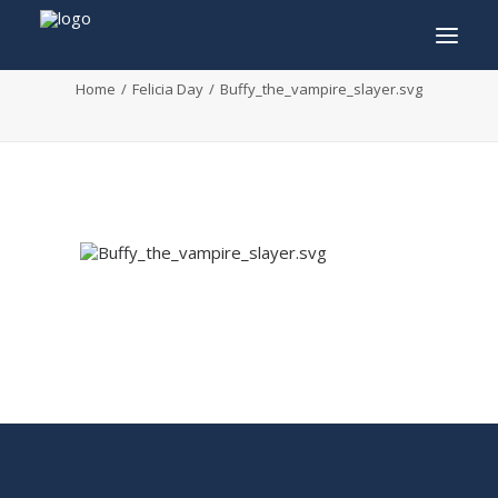
Buffy_the_vampire_slayer.svg
Home
Felicia Day
Buffy_the_vampire_slayer.svg
INFO
PROGRAMME
INVITÉS
ACTIVITÉS
CONTACTEZ
TICKETS
ENGLISH
FRANÇAIS