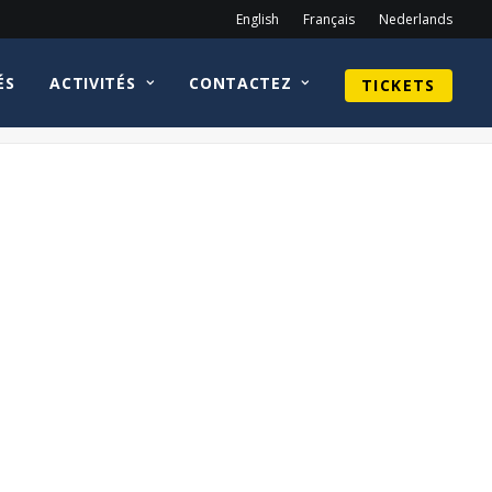
English
Français
Nederlands
ÉS
ACTIVITÉS
CONTACTEZ
TICKETS
Home
Felicia Day
Adventure_Time_logo