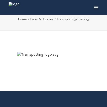
Trainspotting-logo.svg
Home
Ewan McGregor
Trainspotting-logo.svg
INFO
PROGRAMME
INVITÉS
ACTIVITÉS
CONTACTEZ
TICKETS
ENGLISH
FRANÇAIS