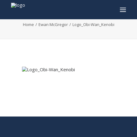
Logo_Obi-Wan_Kenobi
Home
Ewan McGregor
Logo_Obi-Wan_Kenobi
INFO
PROGRAMME
INVITÉS
ACTIVITÉS
CONTACTEZ
TICKETS
ENGLISH
FRANÇAIS