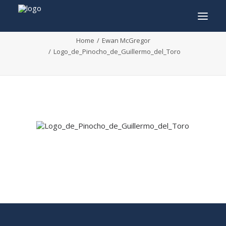
Logo_de_Pinocho_de_Guillermo_del_Toro
Home
Ewan McGregor
Logo_de_Pinocho_de_Guillermo_del_Toro
INFO
PROGRAMME
INVITÉS
ACTIVITÉS
CONTACTEZ
TICKETS
ENGLISH
FRANÇAIS