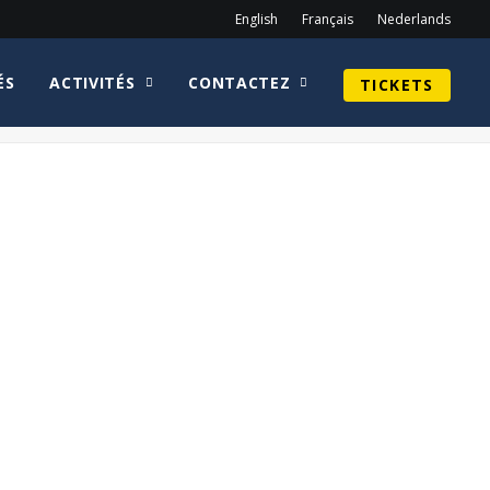
English
Français
Nederlands
ÉS
ACTIVITÉS
CONTACTEZ
TICKETS
Home
Ewan McGregor
Big_Fish