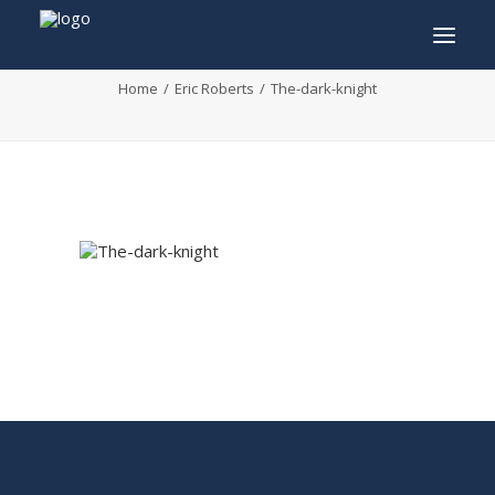
The-dark-knight
Home
Eric Roberts
The-dark-knight
INFO
PROGRAMME
INVITÉS
ACTIVITÉS
CONTACTEZ
TICKETS
ENGLISH
FRANÇAIS