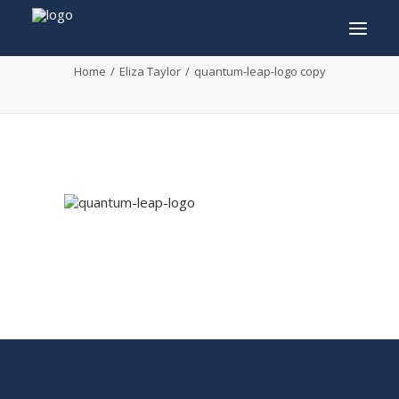
quantum-leap-logo copy
Home
Eliza Taylor
quantum-leap-logo copy
INFO
PROGRAMME
INVITÉS
ACTIVITÉS
CONTACTEZ
TICKETS
ENGLISH
FRANÇAIS