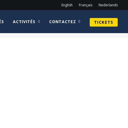
English
Français
Nederlands
ÉS
ACTIVITÉS
CONTACTEZ
TICKETS
Home
Edward James Olmos
blade runner logo