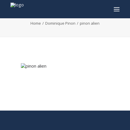
pinon alien
Home
Dominique Pinon
pinon alien
INFO
PROGRAMME
INVITÉS
ACTIVITÉS
CONTACTEZ
TICKETS
ENGLISH
FRANÇAIS