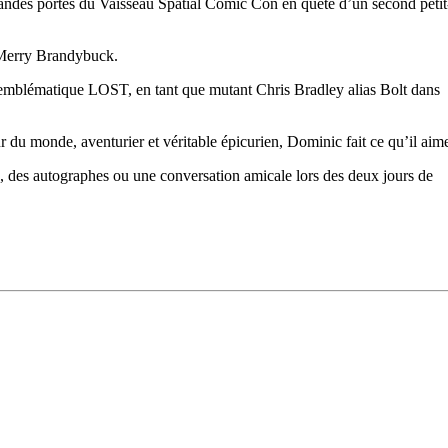
randes portes du Vaisseau Spatial Comic Con en quête d’un second petit
 Merry Brandybuck.
e emblématique LOST, en tant que mutant Chris Bradley alias Bolt dans
r du monde, aventurier et véritable épicurien, Dominic fait ce qu’il aim
, des autographes ou une conversation amicale lors des deux jours de