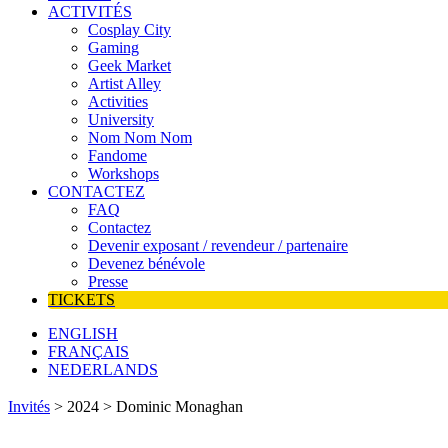
ACTIVITÉS
Cosplay City
Gaming
Geek Market
Artist Alley
Activities
University
Nom Nom Nom
Fandome
Workshops
CONTACTEZ
FAQ
Contactez
Devenir exposant / revendeur / partenaire
Devenez bénévole
Presse
TICKETS
ENGLISH
FRANÇAIS
NEDERLANDS
Invités
> 2024 > Dominic Monaghan