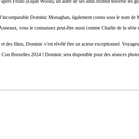
’après Frodo (Elijah Wood), un autre de ses amis Hobbit traverse les g
e l’incomparable Dominic Monaghan, également connu sous le nom de
 Anneaux, vous le connaissez peut-être aussi comme Charlie de la séri
 et des films, Dominic s’est révélé être un acteur exceptionnel. Voyageu
c Con Bruxelles 2024 ! Dominic sera disponible pour des séances photo