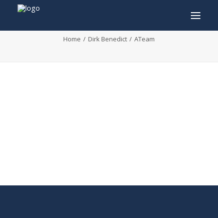
ATeam
Home
Dirk Benedict
ATeam
INFO
PROGRAMME
INVITÉS
ACTIVITÉS
CONTACTEZ
TICKETS
ENGLISH
FRANÇAIS