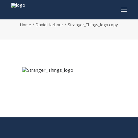
Stranger_Things_logo copy
Home
David Harbour
Stranger_Things_logo copy
INFO
PROGRAMME
INVITÉS
ACTIVITÉS
CONTACTEZ
TICKETS
ENGLISH
FRANÇAIS