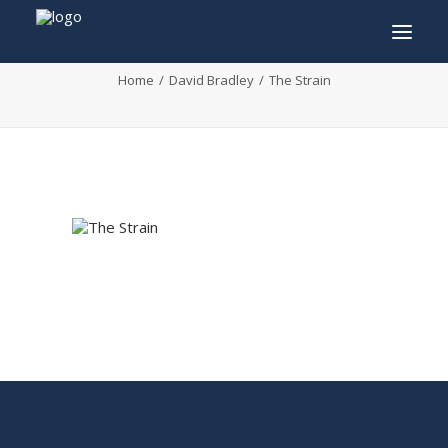
The Strain
Home
David Bradley
The Strain
INFO
PROGRAMME
INVITÉS
ACTIVITÉS
CONTACTEZ
TICKETS
ENGLISH
FRANÇAIS