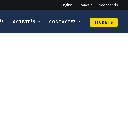
English
Français
Nederlands
ÉS
ACTIVITÉS
CONTACTEZ
TICKETS
Home
David Acord
David Acord