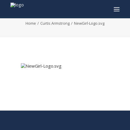
NewGirl-Logo.svg
Home
Curtis Armstrong
NewGirl-Logo.svg
INFO
PROGRAMME
INVITÉS
ACTIVITÉS
CONTACTEZ
TICKETS
ENGLISH
FRANÇAIS