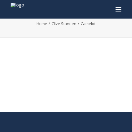
Camelot
Home
Clive Standen
Camelot
INFO
PROGRAMME
INVITÉS
ACTIVITÉS
CONTACTEZ
TICKETS
ENGLISH
FRANÇAIS