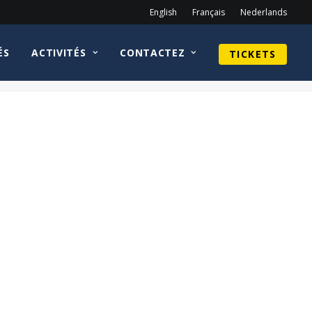
English
Français
Nederlands
ÉS
ACTIVITÉS
CONTACTEZ
TICKETS
Home
Carla Gugino
Sin-city-movie-logo