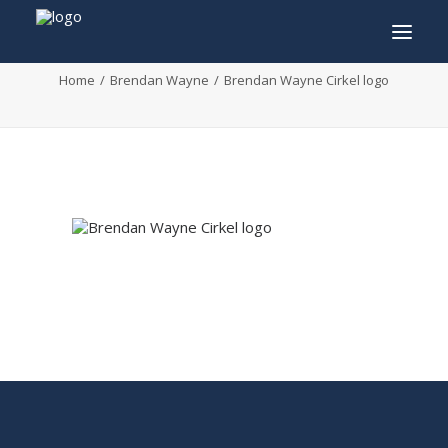
Brendan Wayne Cirkel logo
Home
Brendan Wayne
Brendan Wayne Cirkel logo
INFO
PROGRAMME
INVITÉS
ACTIVITÉS
CONTACTEZ
TICKETS
ENGLISH
FRANÇAIS