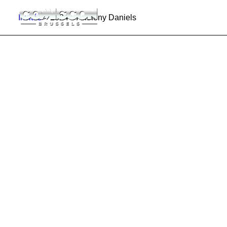
Invités
> 2024 > Anthony Daniels
INFO
PROGRAMME
INVITÉS
ACTIVITÉS
CONTACTEZ
TICKETS
ENGLISH
FRANÇAIS
NEDERLANDS