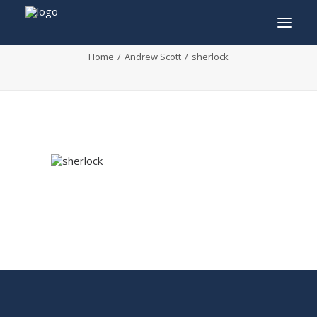
sherlock
Home
Andrew Scott
sherlock
INFO
PROGRAMME
INVITÉS
ACTIVITÉS
CONTACTEZ
TICKETS
ENGLISH
FRANÇAIS