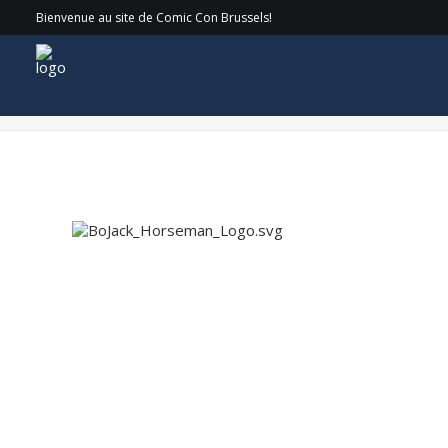
Bienvenue au site de Comic Con Brussels!
BoJack_Horseman_Logo.svg