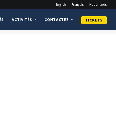
English
Français
Nederlands
ÉS
ACTIVITÉS
CONTACTEZ
TICKETS
Home
Aaron Paul
BoJack_Horseman_Logo.svg