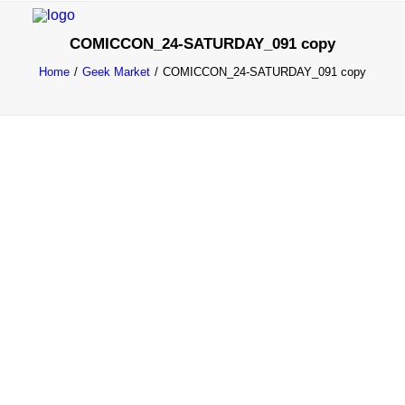
COMICCON_24-SATURDAY_091 copy
Home
Geek Market
COMICCON_24-SATURDAY_091 copy
INFO
PROGRAMME
INVITÉS
ACTIVITÉS
CONTACTEZ
TICKETS
ENGLISH
FRANÇAIS