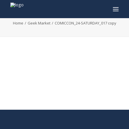
COMICCON_24-SATURDAY_017 copy
Home
Geek Market
COMICCON_24-SATURDAY_017 copy
INFO
PROGRAMME
INVITÉS
ACTIVITÉS
CONTACTEZ
TICKETS
ENGLISH
FRANÇAIS