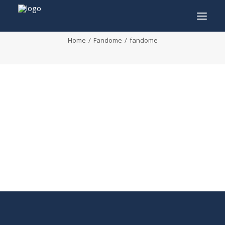
fandome
Home
Fandome
fandome
INFO
PROGRAMME
INVITÉS
ACTIVITÉS
CONTACTEZ
TICKETS
ENGLISH
FRANÇAIS