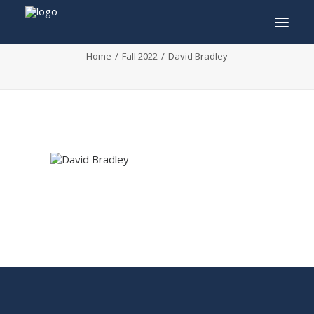
David Bradley
Home
Fall 2022
David Bradley
INFO
PROGRAMME
INVITÉS
ACTIVITÉS
CONTACTEZ
TICKETS
ENGLISH
FRANÇAIS