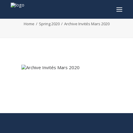
Archive Invités Mars 2020
Home
Spring 2020
Archive Invités Mars 2020
INFO
PROGRAMME
INVITÉS
ACTIVITÉS
CONTACTEZ
TICKETS
ENGLISH
FRANÇAIS