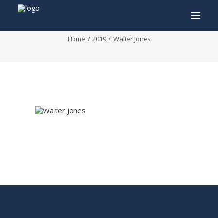
Walter Jones
Home
2019
Walter Jones
INFO
PROGRAMME
INVITÉS
ACTIVITÉS
CONTACTEZ
TICKETS
ENGLISH
FRANÇAIS