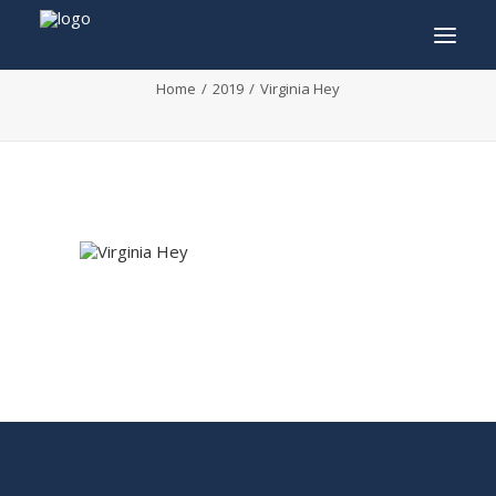
Virginia Hey
Home
2019
Virginia Hey
INFO
PROGRAMME
INVITÉS
ACTIVITÉS
CONTACTEZ
TICKETS
ENGLISH
FRANÇAIS