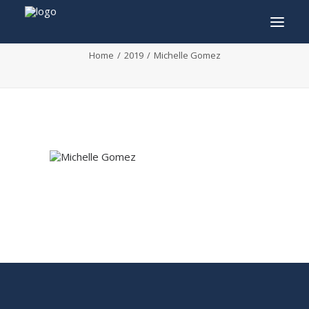
Michelle Gomez
Home
2019
Michelle Gomez
INFO
PROGRAMME
INVITÉS
ACTIVITÉS
CONTACTEZ
TICKETS
ENGLISH
FRANÇAIS