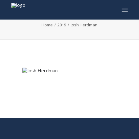
Josh Herdman
Home
2019
Josh Herdman
INFO
PROGRAMME
INVITÉS
ACTIVITÉS
CONTACTEZ
TICKETS
ENGLISH
FRANÇAIS